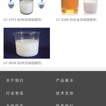
LF-1973 铝/锌压铸脱模剂
LF-5186 锌合金压铸脱模剂
LF-9026 铝/锌压铸脱模剂
关 于 我 们
产 品 展 示
行 业 资 讯
技 术 支 持
在 线 留 言
联 系 我 们