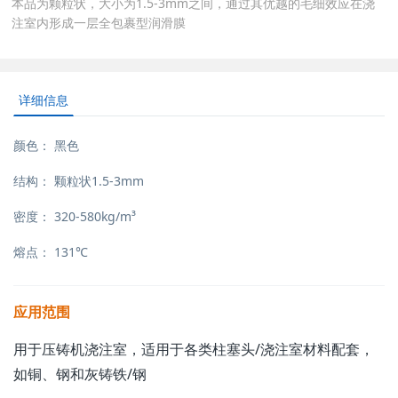
本品为颗粒状，大小为1.5-3mm之间，通过其优越的毛细效应在浇
注室内形成一层全包裹型润滑膜
详细信息
颜色：
黑色
结构：
颗粒状1.5-3mm
密度：
320-580kg/m³
熔点：
131℃
应用范围
用于压铸机浇注室，适用于各类柱塞头/浇注室材料配套，
如铜、钢和灰铸铁/钢