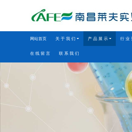
网站首页
关 于 我 们
产 品 展 示
行 业 
在 线 留 言
联 系 我 们