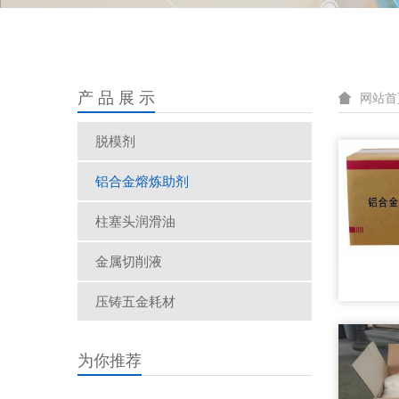
产 品 展 示
网站首
脱模剂
铝合金熔炼助剂
柱塞头润滑油
金属切削液
压铸五金耗材
为你推荐