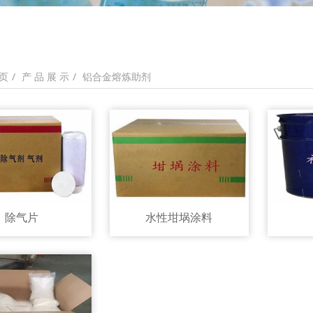
产 品 展 示
铝合金熔炼助剂
页
除气片
水性坩埚涂料